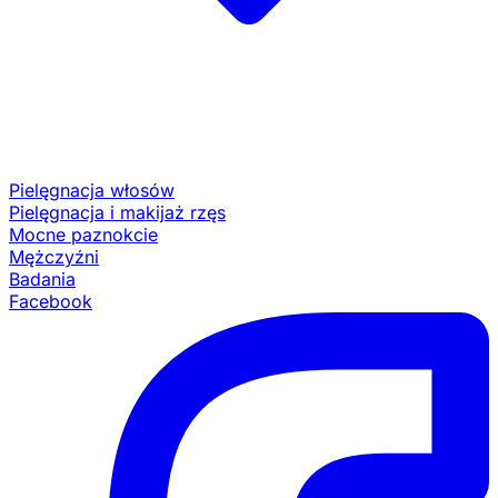
Pielęgnacja włosów
Pielęgnacja i makijaż rzęs
Mocne paznokcie
Mężczyźni
Badania
Facebook