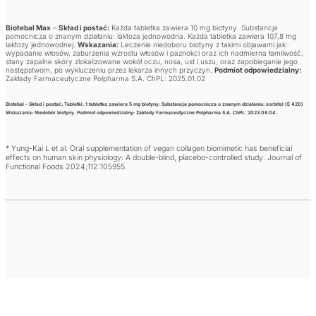
Biotebal Max
–
Skład i postać:
Każda tabletka zawiera 10 mg biotyny. Substancja
pomocnicza o znanym działaniu: laktoza jednowodna. Każda tabletka zawiera 107,8 mg
laktozy jednowodnej.
Wskazania:
Leczenie niedoboru biotyny z takimi objawami jak:
wypadanie włosów, zaburzenia wzrostu włosów i paznokci oraz ich nadmierna łamliwość,
stany zapalne skóry zlokalizowane wokół oczu, nosa, ust i uszu, oraz zapobieganie jego
następstwom, po wykluczeniu przez lekarza innych przyczyn.
Podmiot odpowiedzialny:
Zakłady Farmaceutyczne Polpharma S.A. ChPL: 2025.01.02
Biotebal
–
Skład i postać:
Tabletki. 1 tabletka zawiera 5 mg biotyny. Substancja pomocnicza o znanym działaniu: sorbitol (E 420)
Wskazania:
Niedobór biotyny.
Podmiot odpowiedzialny:
Zakłady Farmaceutyczne Polpharma S.A. ChPL: 2023.08.04.
* Yung-Kai L et al. Oral supplementation of vegan collagen biomimetic has beneficial
effects on human skin physiology: A double-blind, placebo-controlled study. Journal of
Functional Foods 2024;112:105955.