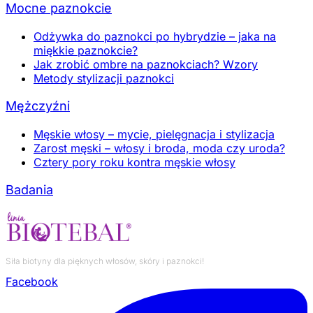
Mocne paznokcie
Odżywka do paznokci po hybrydzie – jaka na
miękkie paznokcie?
Jak zrobić ombre na paznokciach? Wzory
Metody stylizacji paznokci
Mężczyźni
Męskie włosy – mycie, pielęgnacja i stylizacja
Zarost męski – włosy i broda, moda czy uroda?
Cztery pory roku kontra męskie włosy
Badania
Siła biotyny dla pięknych włosów, skóry i paznokci!
Facebook