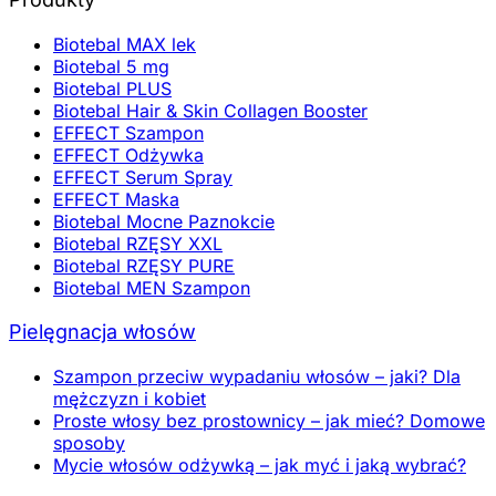
Biotebal MAX lek
Biotebal 5 mg
Biotebal PLUS
Biotebal Hair & Skin Collagen Booster
EFFECT Szampon
EFFECT Odżywka
EFFECT Serum Spray
EFFECT Maska
Biotebal Mocne Paznokcie
Biotebal RZĘSY XXL
Biotebal RZĘSY PURE
Biotebal MEN Szampon
Pielęgnacja włosów
Szampon przeciw wypadaniu włosów – jaki? Dla
mężczyzn i kobiet
Proste włosy bez prostownicy – jak mieć? Domowe
sposoby
Mycie włosów odżywką – jak myć i jaką wybrać?