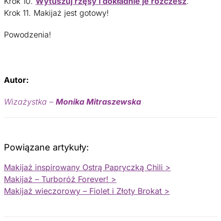
Krok 10.
Wytuszuj rzęsy i dokładnie je rozczesz
.
Krok 11. Makijaż jest gotowy!
Powodzenia!
Autor:
Wizażystka
–
Monika Mitraszewska
Powiązane artykuły:
Makijaż inspirowany Ostrą Papryczką Chili >
Makijaż – Turboróż Forever! >
Makijaż wieczorowy – Fiolet i Złoty Brokat >