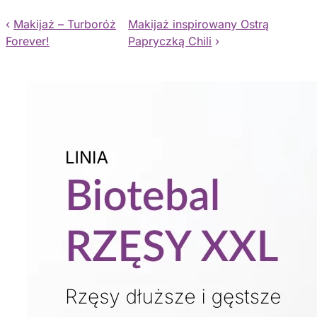
‹
Makijaż – Turboróż
Makijaż inspirowany Ostrą
Forever!
Papryczką Chili
›