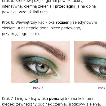
Krok 5. Środkową część górnej powieki pokryj
intensywną, ciemną zielenią i
przeciągnij
ją na dolną
powiekę, wzdłuż linii rzęs.
Krok 6. Wewnętrzny kącik oka
rozjaśnij
seledynowym
cieniem, a następnie dodaj nieco perłowego,
połyskującego cienia.
Krok 7. Linię wodną w oku
pomaluj
trzema kolorami
kredek: zewnętrzny odcinek czernią, środkowy zielenią,