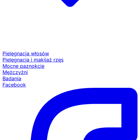
Pielęgnacja włosów
Pielęgnacja i makijaż rzęs
Mocne paznokcie
Mężczyźni
Badania
Facebook