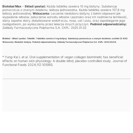
Biotebal Max
–
Skład i postać:
Każda tabletka zawiera 10 mg biotyny. Substancja
pomocnicza o znanym działaniu: laktoza jednowodna. Każda tabletka zawiera 107,8 mg
laktozy jednowodnej.
Wskazania:
Leczenie niedoboru biotyny z takimi objawami jak:
wypadanie włosów, zaburzenia wzrostu włosów i paznokci oraz ich nadmierna łamliwość,
stany zapalne skóry zlokalizowane wokół oczu, nosa, ust i uszu, oraz zapobieganie jego
następstwom, po wykluczeniu przez lekarza innych przyczyn.
Podmiot odpowiedzialny:
Zakłady Farmaceutyczne Polpharma S.A. ChPL: 2025.01.02
Biotebal
–
Skład i postać:
Tabletki. 1 tabletka zawiera 5 mg biotyny. Substancja pomocnicza o znanym działaniu: sorbitol (E 420)
Wskazania:
Niedobór biotyny.
Podmiot odpowiedzialny:
Zakłady Farmaceutyczne Polpharma S.A. ChPL: 2023.08.04.
* Yung-Kai L et al. Oral supplementation of vegan collagen biomimetic has beneficial
effects on human skin physiology: A double-blind, placebo-controlled study. Journal of
Functional Foods 2024;112:105955.