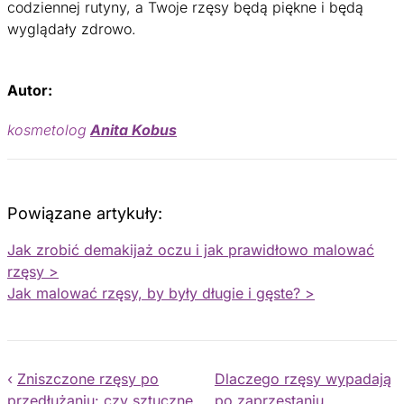
codziennej rutyny, a Twoje rzęsy będą piękne i będą
wyglądały zdrowo.
Autor:
kosmetolog
Anita Kobus
Powiązane artykuły:
Jak zrobić demakijaż oczu i jak prawidłowo malować
rzęsy >
Jak malować rzęsy, by były długie i gęste? >
‹
Zniszczone rzęsy po
Dlaczego rzęsy wypadają
przedłużaniu: czy sztuczne
po zaprzestaniu