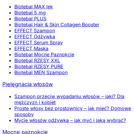
Biotebal MAX lek
Biotebal 5 mg
Biotebal PLUS
Biotebal Hair & Skin Collagen Booster
EFFECT Szampon
EFFECT Odżywka
EFFECT Serum Spray
EFFECT Maska
Biotebal Mocne Paznokcie
Biotebal RZĘSY XXL
Biotebal RZĘSY PURE
Biotebal MEN Szampon
Pielęgnacja włosów
Szampon przeciw wypadaniu włosów – jaki? Dla
mężczyzn i kobiet
Proste włosy bez prostownicy – jak mieć? Domowe
sposoby
Mycie włosów odżywką – jak myć i jaką wybrać?
Mocne paznokcie