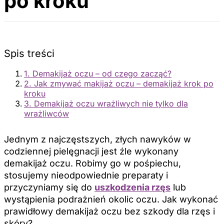
po kroku
Spis treści
1. Demakijaż oczu – od czego zacząć?
2. Jak zmywać makijaż oczu – demakijaż krok po
kroku
3. Demakijaż oczu wrażliwych nie tylko dla
wrażliwców
Jednym z najczęstszych, złych nawyków w
codziennej pielęgnacji jest źle wykonany
demakijaż oczu. Robimy go w pośpiechu,
stosujemy nieodpowiednie preparaty i
przyczyniamy się do
uszkodzenia rzęs
lub
wystąpienia podrażnień okolic oczu. Jak wykonać
prawidłowy demakijaż oczu bez szkody dla rzęs i
skóry?