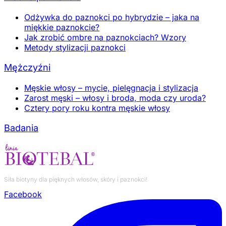
Odżywka do paznokci po hybrydzie – jaka na
miękkie paznokcie?
Jak zrobić ombre na paznokciach? Wzory
Metody stylizacji paznokci
Mężczyźni
Męskie włosy – mycie, pielęgnacja i stylizacja
Zarost męski – włosy i broda, moda czy uroda?
Cztery pory roku kontra męskie włosy
Badania
Siła biotyny dla pięknych włosów, skóry i paznokci!
Facebook