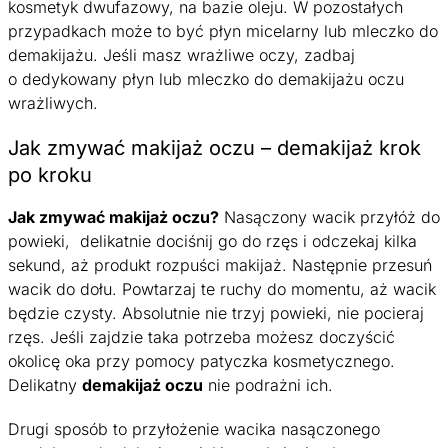
kosmetyk dwufazowy, na bazie oleju. W pozostałych
przypadkach może to być płyn micelarny lub mleczko do
demakijażu. Jeśli masz wrażliwe oczy, zadbaj
o dedykowany płyn lub mleczko do demakijażu oczu
wrażliwych.
Jak zmywać makijaż oczu – demakijaż krok
po kroku
Jak zmywać makijaż oczu?
Nasączony wacik przyłóż do
powieki, delikatnie dociśnij go do rzęs i odczekaj kilka
sekund, aż produkt rozpuści makijaż. Następnie przesuń
wacik do dołu. Powtarzaj te ruchy do momentu, aż wacik
będzie czysty. Absolutnie nie trzyj powieki, nie pocieraj
rzęs. Jeśli zajdzie taka potrzeba możesz doczyścić
okolicę oka przy pomocy patyczka kosmetycznego.
Delikatny
demakijaż oczu
nie podrażni ich.
Drugi sposób to przyłożenie wacika nasączonego