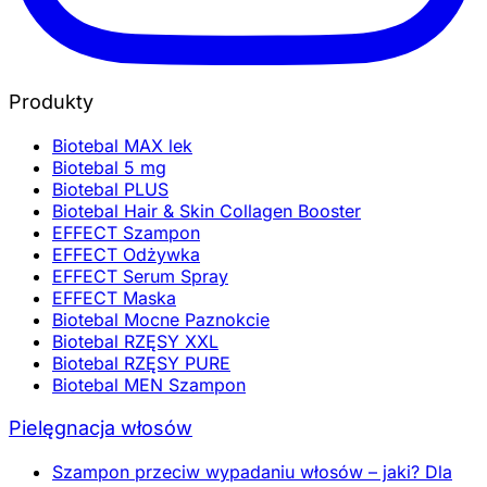
Produkty
Biotebal MAX lek
Biotebal 5 mg
Biotebal PLUS
Biotebal Hair & Skin Collagen Booster
EFFECT Szampon
EFFECT Odżywka
EFFECT Serum Spray
EFFECT Maska
Biotebal Mocne Paznokcie
Biotebal RZĘSY XXL
Biotebal RZĘSY PURE
Biotebal MEN Szampon
Pielęgnacja włosów
Szampon przeciw wypadaniu włosów – jaki? Dla