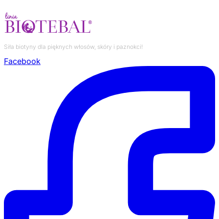
Siła biotyny dla pięknych włosów, skóry i paznokci!
Facebook