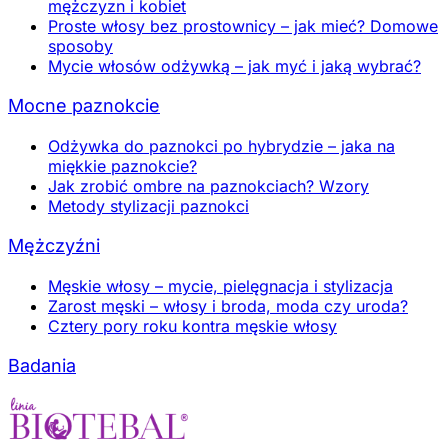
mężczyzn i kobiet
Proste włosy bez prostownicy – jak mieć? Domowe
sposoby
Mycie włosów odżywką – jak myć i jaką wybrać?
Mocne paznokcie
Odżywka do paznokci po hybrydzie – jaka na
miękkie paznokcie?
Jak zrobić ombre na paznokciach? Wzory
Metody stylizacji paznokci
Mężczyźni
Męskie włosy – mycie, pielęgnacja i stylizacja
Zarost męski – włosy i broda, moda czy uroda?
Cztery pory roku kontra męskie włosy
Badania