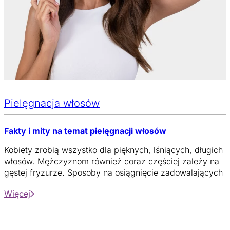
Pielęgnacja włosów
Fakty i mity na temat pielęgnacji włosów
Kobiety zrobią wszystko dla pięknych, lśniących, długich
włosów. Mężczyznom również coraz częściej zależy na
gęstej fryzurze. Sposoby na osiągnięcie zadowalających
efektów w zakresie wyglądu i zdrowia włosów niby są
Więcej
znane od lat i oczywiste – zdrowo się odżywiać,
prowadzić aktywny tryb życia, przebywać na łonie
natury, unikać przeziębiania i przegrzewania organizmu,
itp. Wokół mycia głowy wyrosła cała masa mitów, z