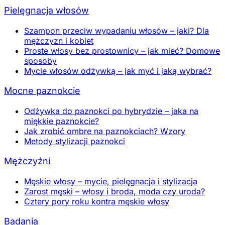
Pielęgnacja włosów
Szampon przeciw wypadaniu włosów – jaki? Dla
mężczyzn i kobiet
Proste włosy bez prostownicy – jak mieć? Domowe
sposoby
Mycie włosów odżywką – jak myć i jaką wybrać?
Mocne paznokcie
Odżywka do paznokci po hybrydzie – jaka na
miękkie paznokcie?
Jak zrobić ombre na paznokciach? Wzory
Metody stylizacji paznokci
Mężczyźni
Męskie włosy – mycie, pielęgnacja i stylizacja
Zarost męski – włosy i broda, moda czy uroda?
Cztery pory roku kontra męskie włosy
Badania