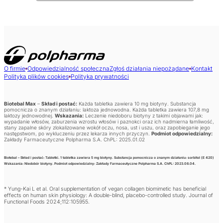
O firmie
Odpowiedzialność społeczna
Zgłoś działania niepożądane
Kontakt
Polityka plików cookies
Polityka prywatności
Biotebal Max
–
Skład i postać:
Każda tabletka zawiera 10 mg biotyny. Substancja
pomocnicza o znanym działaniu: laktoza jednowodna. Każda tabletka zawiera 107,8 mg
laktozy jednowodnej.
Wskazania:
Leczenie niedoboru biotyny z takimi objawami jak:
wypadanie włosów, zaburzenia wzrostu włosów i paznokci oraz ich nadmierna łamliwość,
stany zapalne skóry zlokalizowane wokół oczu, nosa, ust i uszu, oraz zapobieganie jego
następstwom, po wykluczeniu przez lekarza innych przyczyn.
Podmiot odpowiedzialny:
Zakłady Farmaceutyczne Polpharma S.A. ChPL: 2025.01.02
Biotebal
–
Skład i postać:
Tabletki. 1 tabletka zawiera 5 mg biotyny. Substancja pomocnicza o znanym działaniu: sorbitol (E 420)
Wskazania:
Niedobór biotyny.
Podmiot odpowiedzialny:
Zakłady Farmaceutyczne Polpharma S.A. ChPL: 2023.08.04.
* Yung-Kai L et al. Oral supplementation of vegan collagen biomimetic has beneficial
effects on human skin physiology: A double-blind, placebo-controlled study. Journal of
Functional Foods 2024;112:105955.