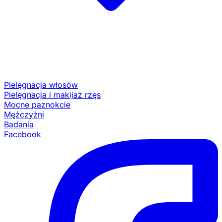
Pielęgnacja włosów
Pielęgnacja i makijaż rzęs
Mocne paznokcie
Mężczyźni
Badania
Facebook