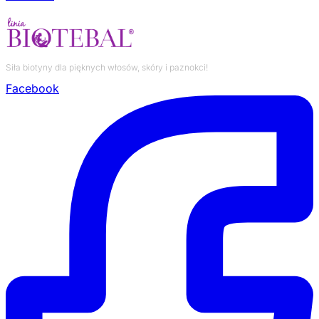
Siła biotyny dla pięknych włosów, skóry i paznokci!
Facebook