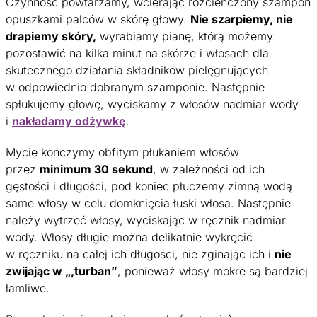
Czynność powtarzamy, wcierając rozcieńczony szampon
opuszkami palców w skórę głowy.
Nie szarpiemy, nie
drapiemy skóry,
wyrabiamy pianę, którą możemy
pozostawić na kilka minut na skórze i włosach dla
skutecznego działania składników pielęgnujących
w odpowiednio dobranym szamponie. Następnie
spłukujemy głowę, wyciskamy z włosów nadmiar wody
i
nakładamy odżywkę
.
Mycie kończymy obfitym płukaniem włosów
przez
minimum 30 sekund
, w zależności od ich
gęstości i długości, pod koniec płuczemy zimną wodą
same włosy w celu domknięcia łuski włosa. Następnie
należy wytrzeć włosy, wyciskając w ręcznik nadmiar
wody. Włosy długie można delikatnie wykręcić
w ręczniku na całej ich długości, nie zginając ich i
nie
zwijając w „,turban”
, ponieważ włosy mokre są bardziej
łamliwe.