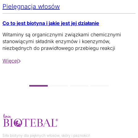
Pielęgnacja włosów
Co to jest biotyna i jakie jest jej działanie
Witaminy są organicznymi związkami chemicznymi
stanowiącymi składnik enzymów i koenzymów,
niezbędnych do prawidłowego przebiegu reakcji
biochemicznych. W obecnych czasach, w krajach
Więcej
rozwiniętych, praktycznie nie obserwuje się zjawiska
całkowitego braku witamin, czyli awitaminozy.
Siła biotyny dla pięknych włosów, skóry i paznokci!