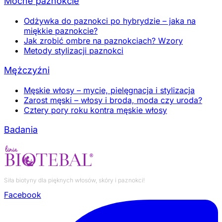
Mocne paznokcie
Odżywka do paznokci po hybrydzie – jaka na
miękkie paznokcie?
Jak zrobić ombre na paznokciach? Wzory
Metody stylizacji paznokci
Mężczyźni
Męskie włosy – mycie, pielęgnacja i stylizacja
Zarost męski – włosy i broda, moda czy uroda?
Cztery pory roku kontra męskie włosy
Badania
Siła biotyny dla pięknych włosów, skóry i paznokci!
Facebook