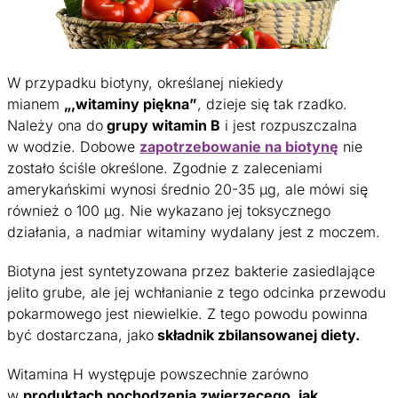
W przypadku biotyny, określanej niekiedy
mianem
„,witaminy piękna”
, dzieje się tak rzadko.
Należy ona do
grupy witamin B
i jest rozpuszczalna
w wodzie. Dobowe
zapotrzebowanie na biotynę
nie
zostało ściśle określone. Zgodnie z zaleceniami
amerykańskimi wynosi średnio 20-35 µg, ale mówi się
również o 100 µg. Nie wykazano jej toksycznego
działania, a nadmiar witaminy wydalany jest z moczem.
Biotyna jest syntetyzowana przez bakterie zasiedlające
jelito grube, ale jej wchłanianie z tego odcinka przewodu
pokarmowego jest niewielkie. Z tego powodu powinna
być dostarczana, jako
składnik zbilansowanej diety.
Witamina H występuje powszechnie zarówno
w
produktach pochodzenia zwierzęcego, jak