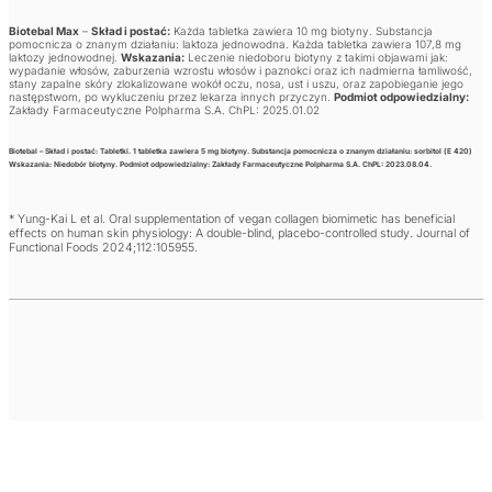
Biotebal Max
–
Skład i postać:
Każda tabletka zawiera 10 mg biotyny. Substancja
pomocnicza o znanym działaniu: laktoza jednowodna. Każda tabletka zawiera 107,8 mg
laktozy jednowodnej.
Wskazania:
Leczenie niedoboru biotyny z takimi objawami jak:
wypadanie włosów, zaburzenia wzrostu włosów i paznokci oraz ich nadmierna łamliwość,
stany zapalne skóry zlokalizowane wokół oczu, nosa, ust i uszu, oraz zapobieganie jego
następstwom, po wykluczeniu przez lekarza innych przyczyn.
Podmiot odpowiedzialny:
Zakłady Farmaceutyczne Polpharma S.A. ChPL: 2025.01.02
Biotebal
–
Skład i postać:
Tabletki. 1 tabletka zawiera 5 mg biotyny. Substancja pomocnicza o znanym działaniu: sorbitol (E 420)
Wskazania:
Niedobór biotyny.
Podmiot odpowiedzialny:
Zakłady Farmaceutyczne Polpharma S.A. ChPL: 2023.08.04.
* Yung-Kai L et al. Oral supplementation of vegan collagen biomimetic has beneficial
effects on human skin physiology: A double-blind, placebo-controlled study. Journal of
Functional Foods 2024;112:105955.