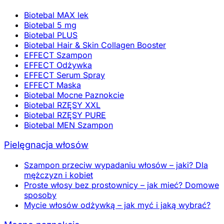
Biotebal MAX lek
Biotebal 5 mg
Biotebal PLUS
Biotebal Hair & Skin Collagen Booster
EFFECT Szampon
EFFECT Odżywka
EFFECT Serum Spray
EFFECT Maska
Biotebal Mocne Paznokcie
Biotebal RZĘSY XXL
Biotebal RZĘSY PURE
Biotebal MEN Szampon
Pielęgnacja włosów
Szampon przeciw wypadaniu włosów – jaki? Dla
mężczyzn i kobiet
Proste włosy bez prostownicy – jak mieć? Domowe
sposoby
Mycie włosów odżywką – jak myć i jaką wybrać?