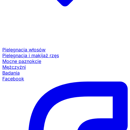
Pielęgnacja włosów
Pielęgnacja i makijaż rzęs
Mocne paznokcie
Mężczyźni
Badania
Facebook