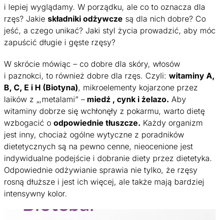
i lepiej wyglądamy. W porządku, ale co to oznacza dla
rzęs? Jakie
składniki odżywcze
są dla nich dobre? Co
jeść, a czego unikać? Jaki styl życia prowadzić, aby móc
zapuścić długie i gęste rzęsy?
W skrócie mówiąc – co dobre dla skóry, włosów
i paznokci, to również dobre dla rzęs. Czyli:
witaminy A,
B, C, E i H (Biotyna)
, mikroelementy kojarzone przez
laików z „,metalami” –
miedź , cynk i żelazo.
Aby
witaminy dobrze się wchłonęły z pokarmu, warto dietę
wzbogacić o
odpowiednie tłuszcze.
Każdy organizm
jest inny, chociaż ogólne wytyczne z poradników
dietetycznych są na pewno cenne, nieocenione jest
indywidualne podejście i dobranie diety przez dietetyka.
Odpowiednie odżywianie sprawia nie tylko, że rzęsy
rosną dłuższe i jest ich więcej, ale także mają bardziej
intensywny kolor.