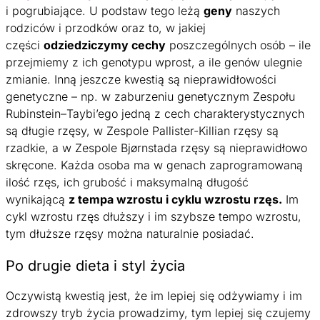
i pogrubiające. U podstaw tego leżą
geny
naszych
rodziców i przodków oraz to, w jakiej
części
odziedziczymy cechy
poszczególnych osób – ile
przejmiemy z ich genotypu wprost, a ile genów ulegnie
zmianie. Inną jeszcze kwestią są nieprawidłowości
genetyczne – np. w zaburzeniu genetycznym Zespołu
Rubinstein–Taybi’ego jedną z cech charakterystycznych
są długie rzęsy, w Zespole Pallister-Killian rzęsy są
rzadkie, a w Zespole Bjørnstada rzęsy są nieprawidłowo
skręcone. Każda osoba ma w genach zaprogramowaną
ilość rzęs, ich grubość i maksymalną długość
wynikającą
z tempa wzrostu i cyklu wzrostu rzęs.
Im
cykl wzrostu rzęs dłuższy i im szybsze tempo wzrostu,
tym dłuższe rzęsy można naturalnie posiadać.
Po drugie dieta i styl życia
Oczywistą kwestią jest, że im lepiej się odżywiamy i im
zdrowszy tryb życia prowadzimy, tym lepiej się czujemy