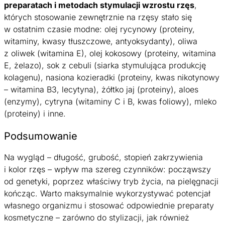
preparatach i metodach stymulacji wzrostu rzęs
,
których stosowanie zewnętrznie na rzęsy stało się
w ostatnim czasie modne: olej rycynowy (proteiny,
witaminy, kwasy tłuszczowe, antyoksydanty), oliwa
z oliwek (witamina E), olej kokosowy (proteiny, witamina
E, żelazo), sok z cebuli (siarka stymulująca produkcję
kolagenu), nasiona kozieradki (proteiny, kwas nikotynowy
– witamina B3, lecytyna), żółtko jaj (proteiny), aloes
(enzymy), cytryna (witaminy C i B, kwas foliowy), mleko
(proteiny) i inne.
Podsumowanie
Na wygląd – długość, grubość, stopień zakrzywienia
i kolor rzęs – wpływ ma szereg czynników: począwszy
od genetyki, poprzez właściwy tryb życia, na pielęgnacji
kończąc. Warto maksymalnie wykorzystywać potencjał
własnego organizmu i stosować odpowiednie preparaty
kosmetyczne – zarówno do stylizacji, jak również