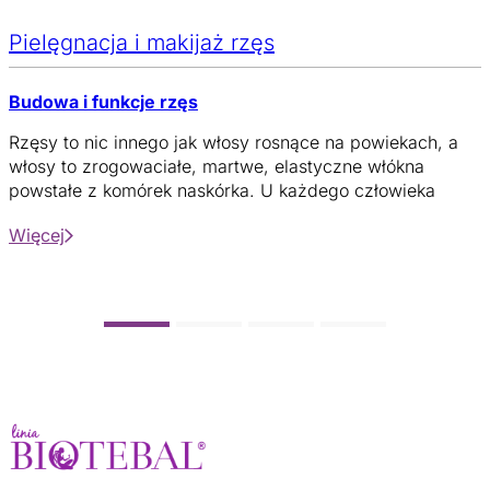
Pielęgnacja i makijaż rzęs
Budowa i funkcje rzęs
Rzęsy to nic innego jak włosy rosnące na powiekach, a
włosy to zrogowaciałe, martwe, elastyczne włókna
powstałe z komórek naskórka. U każdego człowieka
powinno rosnąć 150-250 rzęs na górnej powiece i 50-150
Więcej
rzęs na dolnej powiece. W przypadku ilości
odbiegających od tych norm, mówi się o
nieprawidłowości.