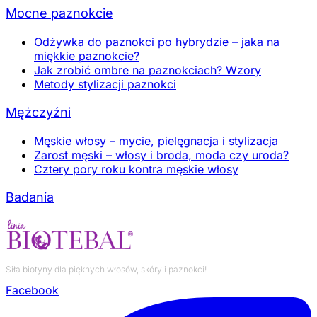
Mocne paznokcie
Odżywka do paznokci po hybrydzie – jaka na
miękkie paznokcie?
Jak zrobić ombre na paznokciach? Wzory
Metody stylizacji paznokci
Mężczyźni
Męskie włosy – mycie, pielęgnacja i stylizacja
Zarost męski – włosy i broda, moda czy uroda?
Cztery pory roku kontra męskie włosy
Badania
Siła biotyny dla pięknych włosów, skóry i paznokci!
Facebook