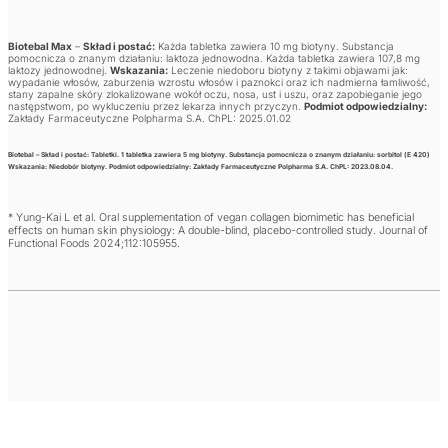
Biotebal Max
–
Skład i postać:
Każda tabletka zawiera 10 mg biotyny. Substancja
pomocnicza o znanym działaniu: laktoza jednowodna. Każda tabletka zawiera 107,8 mg
laktozy jednowodnej.
Wskazania:
Leczenie niedoboru biotyny z takimi objawami jak:
wypadanie włosów, zaburzenia wzrostu włosów i paznokci oraz ich nadmierna łamliwość,
stany zapalne skóry zlokalizowane wokół oczu, nosa, ust i uszu, oraz zapobieganie jego
następstwom, po wykluczeniu przez lekarza innych przyczyn.
Podmiot odpowiedzialny:
Zakłady Farmaceutyczne Polpharma S.A. ChPL: 2025.01.02
Biotebal
–
Skład i postać:
Tabletki. 1 tabletka zawiera 5 mg biotyny. Substancja pomocnicza o znanym działaniu: sorbitol (E 420)
Wskazania:
Niedobór biotyny.
Podmiot odpowiedzialny:
Zakłady Farmaceutyczne Polpharma S.A. ChPL: 2023.08.04.
* Yung-Kai L et al. Oral supplementation of vegan collagen biomimetic has beneficial
effects on human skin physiology: A double-blind, placebo-controlled study. Journal of
Functional Foods 2024;112:105955.