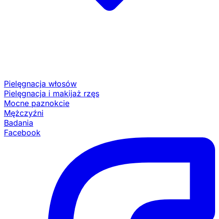
Pielęgnacja włosów
Pielęgnacja i makijaż rzęs
Mocne paznokcie
Mężczyźni
Badania
Facebook