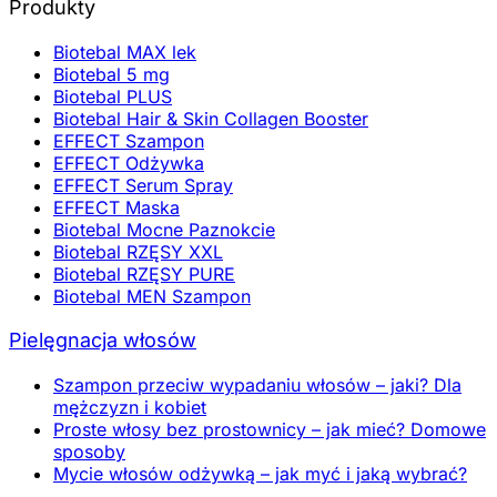
Produkty
Biotebal MAX lek
Biotebal 5 mg
Biotebal PLUS
Biotebal Hair & Skin Collagen Booster
EFFECT Szampon
EFFECT Odżywka
EFFECT Serum Spray
EFFECT Maska
Biotebal Mocne Paznokcie
Biotebal RZĘSY XXL
Biotebal RZĘSY PURE
Biotebal MEN Szampon
Pielęgnacja włosów
Szampon przeciw wypadaniu włosów – jaki? Dla
mężczyzn i kobiet
Proste włosy bez prostownicy – jak mieć? Domowe
sposoby
Mycie włosów odżywką – jak myć i jaką wybrać?