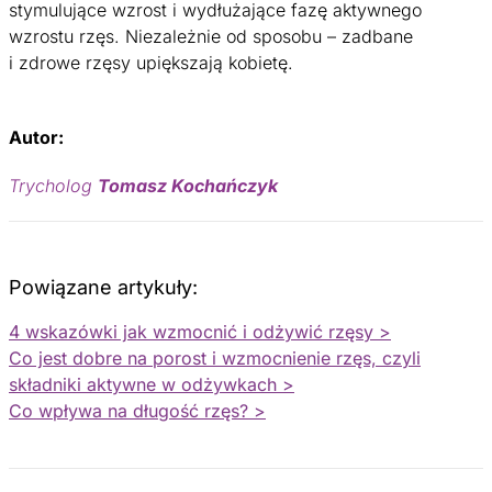
stymulujące wzrost i wydłużające fazę aktywnego
wzrostu rzęs. Niezależnie od sposobu – zadbane
i zdrowe rzęsy upiększają kobietę.
Autor:
Trycholog
Tomasz Kochańczyk
Powiązane artykuły:
4 wskazówki jak wzmocnić i odżywić rzęsy >
Co jest dobre na porost i wzmocnienie rzęs, czyli
składniki aktywne w odżywkach >
Co wpływa na długość rzęs? >